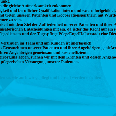
punkt.
m die gleiche Aufmerksamkeit zukommen.
eit und beruflicher Qualifikation intern und extern fortgebildet.
 und treten unseren Patienten und Kooperationspartnern mit Würd
tner zu sein.
hkeit mit dem Ziel der Zufriedenheit unserer Patienten und ihrer 
nisatorischen Entscheidungen mit ein, da jeder das Recht auf ein 
egedienstes und der Tagespflege PflegeEngelHalberstadt eine Die
nd Vertrauen im Team und am Kunden ist unerlässlich.
s Ernstnehmen unserer Patienten und ihrer Angehörigen genießen
ihren Angehörigen gemeinsam und kosteneffizient.
 Versorgung geben, suchen wir mit dem Klienten und dessen Angehö
pflegerischen Versorgung unserer Patienten.
den so, wie auch wir gepflegt und betreut werden möchten !