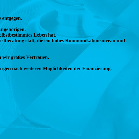
e entgegen.
Angehörigen.
selbstbestimmtes Leben hat.
nstberatung statt, die ein hohes Kommunikationsniveau und
 wir großes Vertrauen.
rigen nach weiteren Möglichkeiten der Finanzierung.