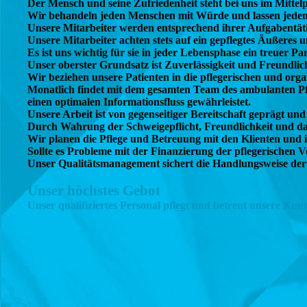
Der Mensch und seine Zufriedenheit steht bei uns im Mittel
Wir behandeln jeden Menschen mit Würde und lassen jede
Unsere Mitarbeiter werden entsprechend ihrer Aufgabentätigk
Unsere Mitarbeiter achten stets auf ein gepflegtes Äußeres
Es ist uns wichtig für sie in jeder Lebensphase ein treuer Par
Unser oberster Grundsatz ist Zuverlässigkeit und Freundlic
Wir beziehen unsere Patienten in die pflegerischen und orga
Monatlich findet mit dem gesamten Team des ambulanten Pfl
einen optimalen Informationsfluss gewährleistet.
Unsere Arbeit ist von gegenseitiger Bereitschaft geprägt u
Durch Wahrung der Schweigepflicht, Freundlichkeit und da
Wir planen die Pflege und Betreuung mit den Klienten und 
Sollte es Probleme mit der Finanzierung der pflegerischen
Unser Qualitätsmanagement sichert die Handlungsweise der 
Unser höchstes Gebot
Unser qualifiziertes Personal pflegt und betreut unsere Kun